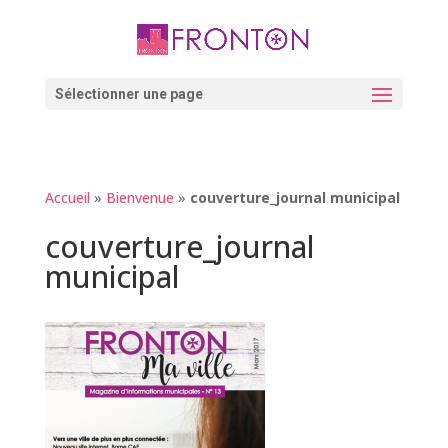
Skip
to
content
Ouvrir la barre d’outils
Sélectionner une page
Accueil
»
Bienvenue
»
couverture_journal municipal
couverture_journal
municipal