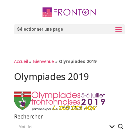
Skip
to
content
Ouvrir la barre d’outils
Sélectionner une page
Accueil
»
Bienvenue
»
Olympiades 2019
Olympiades 2019
Rechercher