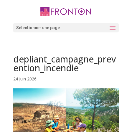
Skip
to
content
Ouvrir la barre d’outils
Sélectionner une page
depliant_campagne_prev
ention_incendie
24 Juin 2026