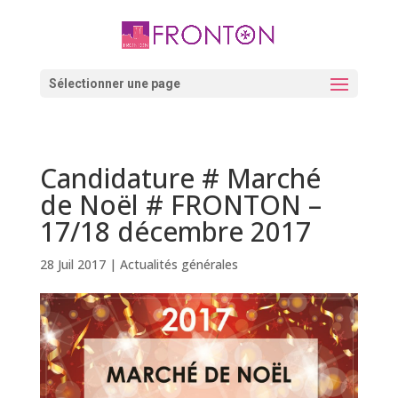
Skip
to
content
Ouvrir la barre d’outils
Sélectionner une page
Candidature # Marché
de Noël # FRONTON –
17/18 décembre 2017
28 Juil 2017
|
Actualités générales