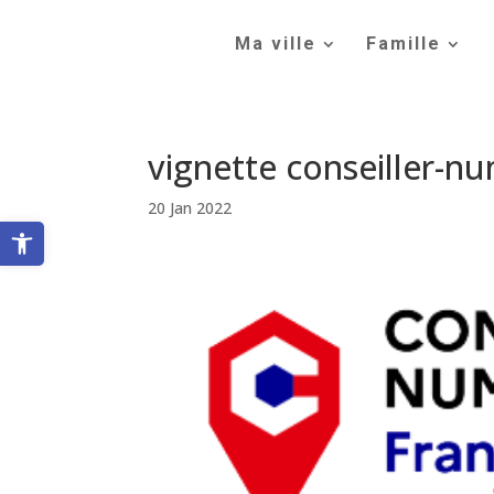
Skip
to
Ma ville
Famille
content
vignette conseiller-n
20 Jan 2022
Ouvrir la barre d’outils