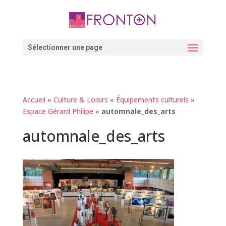
Skip
to
content
Ouvrir la barre d’outils
Sélectionner une page
Accueil
»
Culture & Loisirs
»
Équipements culturels
»
Espace Gérard Philipe
»
automnale_des_arts
automnale_des_arts