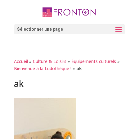
Skip
to
content
Ouvrir la barre d’outils
Sélectionner une page
Accueil
»
Culture & Loisirs
»
Équipements culturels
»
Bienvenue à la Ludothèque !
»
ak
ak