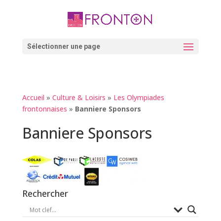
Skip
to
content
Ouvrir la barre d’outils
Sélectionner une page
Accueil
»
Culture & Loisirs
»
Les Olympiades
frontonnaises
»
Banniere Sponsors
Banniere Sponsors
Rechercher