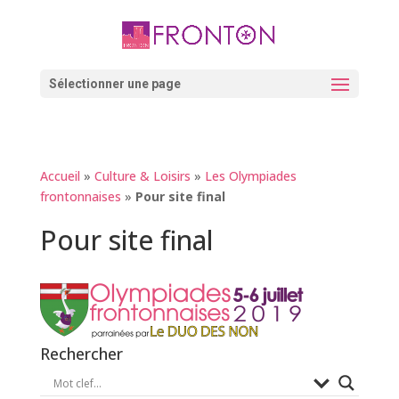
Skip
to
content
Ouvrir la barre d’outils
Sélectionner une page
Accueil
»
Culture & Loisirs
»
Les Olympiades
frontonnaises
»
Pour site final
Pour site final
Rechercher