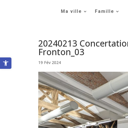
Skip
to
Ma ville
Famille
content
20240213 Concertati
Fronton_03
Ouvrir la barre d’outils
19 Fév 2024