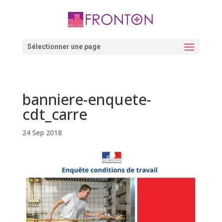
Skip
to
content
Ouvrir la barre d’outils
Sélectionner une page
banniere-enquete-
cdt_carre
24 Sep 2018