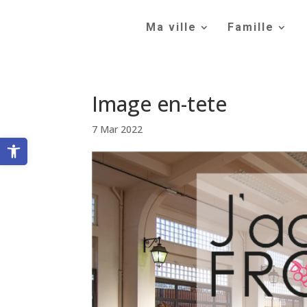
Skip
to
Ma ville
Famille
content
Image en-tete
7 Mar 2022
Ouvrir la barre d’outils