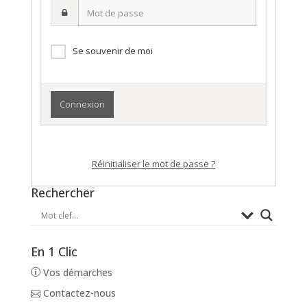
Mot
nom
de
d’utilisateur·ice
passe
Se souvenir de moi
Réinitialiser le mot de passe ?
Rechercher
En 1 Clic
Vos démarches
Contactez-nous