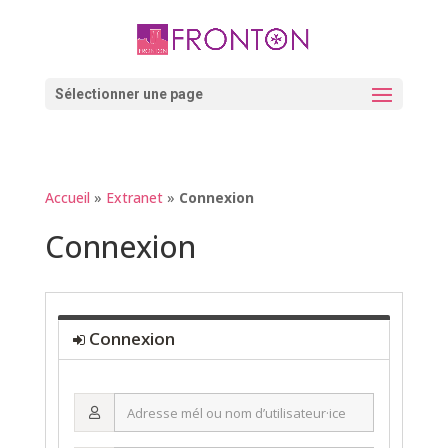
Skip
to
content
Ouvrir la barre d’outils
Sélectionner une page
Accueil
»
Extranet
»
Connexion
Connexion
Connexion
Adresse
mél
ou