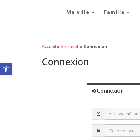
Skip
to
Ma ville
Famille
content
Accueil
»
Extranet
»
Connexion
Connexion
Ouvrir la barre d’outils
Connexion
Adresse
mél
ou
Mot
nom
de
d’utilisateur·ice
passe