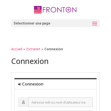
Skip
to
content
Ouvrir la barre d’outils
Sélectionner une page
Accueil
»
Extranet
»
Connexion
Connexion
Connexion
Adresse
mél
ou