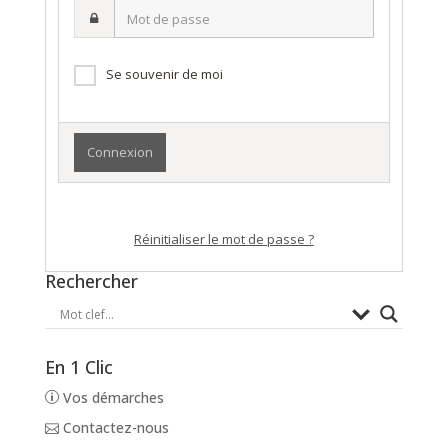
Mot
nom
de
d’utilisateur·ice
passe
Se souvenir de moi
Réinitialiser le mot de passe ?
Rechercher
En 1 Clic
Vos démarches
Contactez-nous