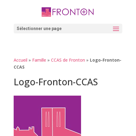
Skip
to
content
Ouvrir la barre d’outils
Sélectionner une page
Accueil
»
Famille
»
CCAS de Fronton
»
Logo-Fronton-
CCAS
Logo-Fronton-CCAS