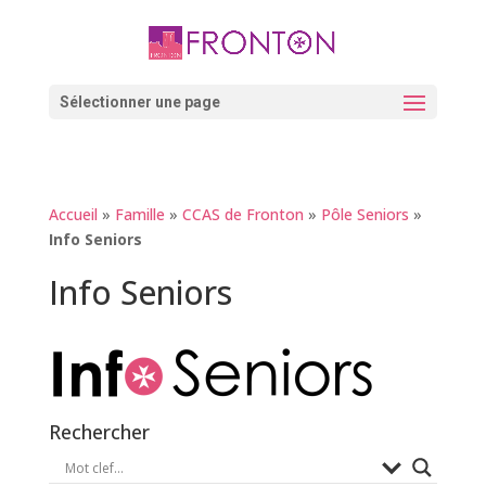
Skip
to
content
Ouvrir la barre d’outils
Sélectionner une page
Accueil
»
Famille
»
CCAS de Fronton
»
Pôle Seniors
»
Info Seniors
Info Seniors
Rechercher