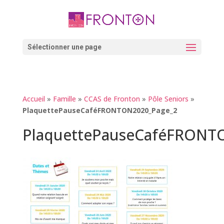
Skip
to
content
Ouvrir la barre d’outils
Sélectionner une page
Accueil
»
Famille
»
CCAS de Fronton
»
Pôle Seniors
»
PlaquettePauseCaféFRONTON2020_Page_2
PlaquettePauseCaféFRONT