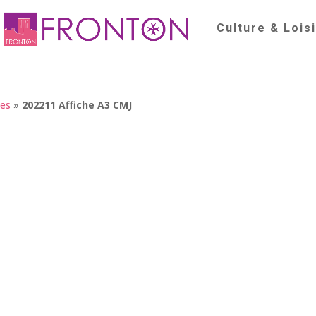
Culture & Lois
nes
»
202211 Affiche A3 CMJ
J