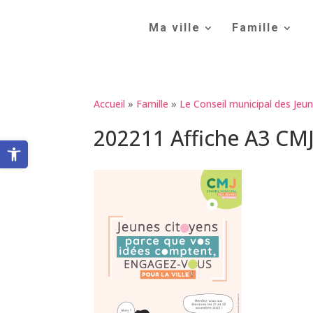
Skip
to
Ma ville
Famille
content
Accueil
»
Famille
»
Le Conseil municipal des Jeu
202211 Affiche A3 CM
Ouvrir la barre d’outils