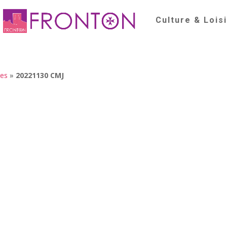
Culture & Lois
nes
»
20221130 CMJ