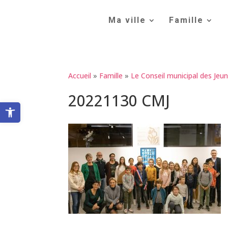
Skip
to
Ma ville
Famille
content
Accueil
»
Famille
»
Le Conseil municipal des Jeu
20221130 CMJ
Ouvrir la barre d’outils