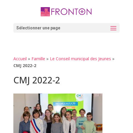
Skip
to
content
Ouvrir la barre d’outils
Sélectionner une page
Accueil
»
Famille
»
Le Conseil municipal des Jeunes
»
CMJ 2022-2
CMJ 2022-2