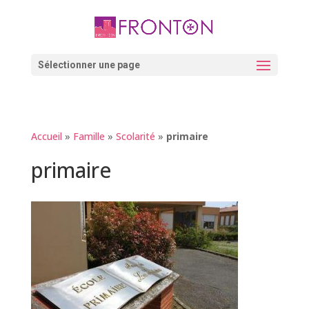
Skip
to
content
Ouvrir la barre d’outils
Sélectionner une page
Accueil
»
Famille
»
Scolarité
»
primaire
primaire