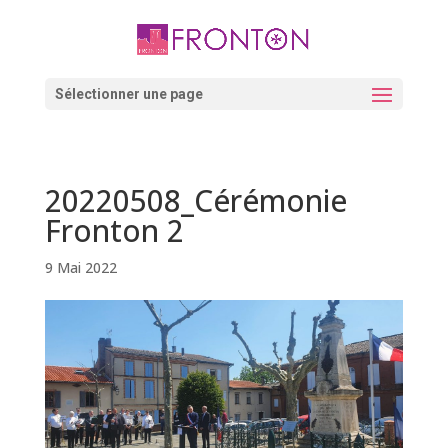
Skip
to
content
Ouvrir la barre d’outils
Sélectionner une page
20220508_Cérémonie
Fronton 2
9 Mai 2022