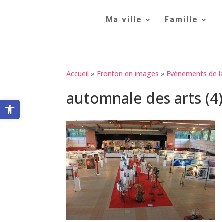
Skip
to
Ma ville
Famille
content
Accueil
»
Fronton en images
»
Evénements de 
automnale des arts (4
Ouvrir la barre d’outils