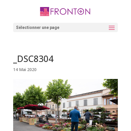
Skip
to
content
Ouvrir la barre d’outils
Sélectionner une page
_DSC8304
14 Mai 2020