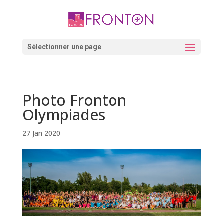
Skip
to
content
Ouvrir la barre d’outils
Sélectionner une page
Photo Fronton
Olympiades
27 Jan 2020