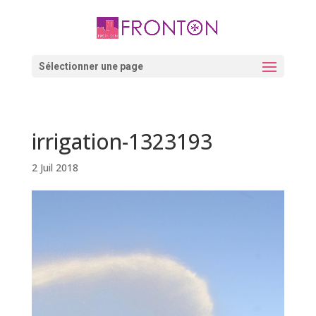
Skip
to
content
Ouvrir la barre d’outils
Sélectionner une page
irrigation-1323193
2 Juil 2018