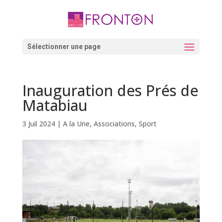
Skip
to
content
Ouvrir la barre d’outils
Sélectionner une page
Inauguration des Prés de
Matabiau
3 Juil 2024
|
A la Une
,
Associations
,
Sport