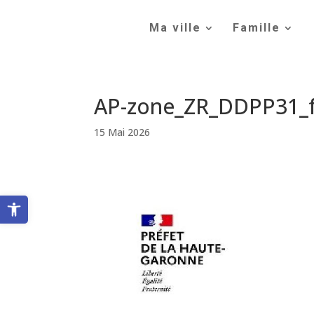
Skip
to
Ma ville
Famille
content
AP-zone_ZR_DDPP31_f
15 Mai 2026
Ouvrir la barre d’outils