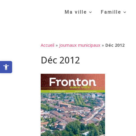
Skip
to
Ma ville
Famille
content
Accueil
»
Journaux municipaux
»
Déc 2012
Déc 2012
Ouvrir la barre d’outils