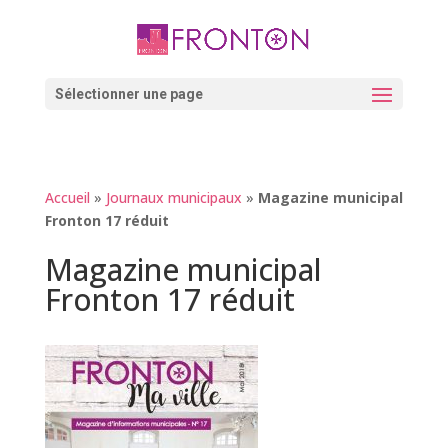
Skip
to
content
Ouvrir la barre d’outils
Sélectionner une page
Accueil
»
Journaux municipaux
»
Magazine municipal
Fronton 17 réduit
Magazine municipal
Fronton 17 réduit