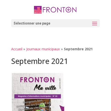
Skip
to
content
Ouvrir la barre d’outils
Sélectionner une page
Accueil
»
Journaux municipaux
»
Septembre 2021
Septembre 2021