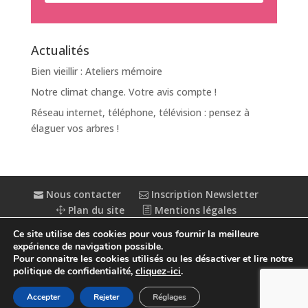
Actualités
Bien vieillir : Ateliers mémoire
Notre climat change. Votre avis compte !
Réseau internet, téléphone, télévision : pensez à
élaguer vos arbres !
Nous contacter
Inscription Newsletter
Plan du site
Mentions légales
Politique de confidentialité
Extranet
Ce site utilise des cookies pour vous fournir la meilleure
Accessibilité : partiellement conforme
expérience de navigation possible.
Pour connaitre les cookies utilisés ou les désactiver et lire notre
politique de confidentialité,
cliquez-ici
.
Accepter
Rejeter
Réglages
© Conception
Agence CosiWeb