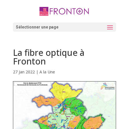
Skip
to
content
Ouvrir la barre d’outils
Sélectionner une page
La fibre optique à
Fronton
27 Jan 2022
|
A la Une