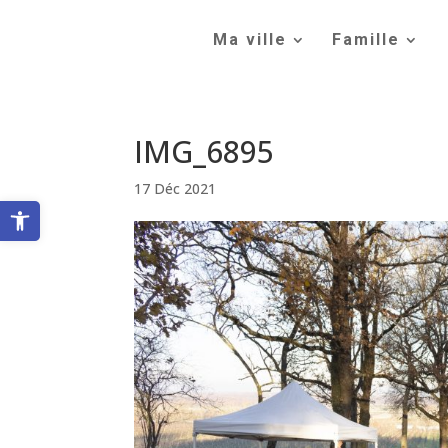
Skip
to
Ma ville
Famille
content
IMG_6895
17 Déc 2021
Ouvrir la barre d’outils