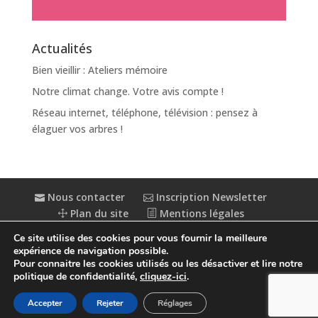
Actualités
Bien vieillir : Ateliers mémoire
Notre climat change. Votre avis compte !
Réseau internet, téléphone, télévision : pensez à
élaguer vos arbres !
Nous contacter
Inscription Newsletter
Plan du site
Mentions légales
Politique de confidentialité
Extranet
Ce site utilise des cookies pour vous fournir la meilleure
Accessibilité : partiellement conforme
expérience de navigation possible.
Pour connaitre les cookies utilisés ou les désactiver et lire notre
politique de confidentialité,
cliquez-ici
.
Accepter
Rejeter
Réglages
© Conception
Agence CosiWeb