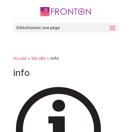
Skip
to
content
Ouvrir la barre d’outils
Sélectionner une page
Accueil
»
Ma ville
»
info
info