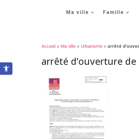
Skip
to
Ma ville
Famille
content
Accueil
»
Ma ville
»
Urbanisme
»
arrêté d’ouver
arrêté d’ouverture de 
Ouvrir la barre d’outils