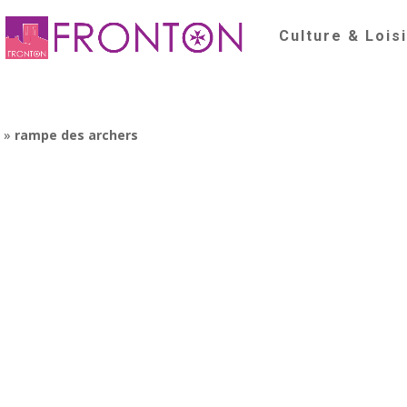
Culture & Lois
é
»
rampe des archers