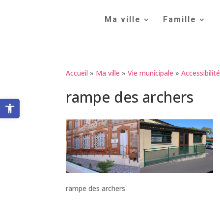
Skip
to
Ma ville
Famille
content
Accueil
»
Ma ville
»
Vie municipale
»
Accessibilit
rampe des archers
Ouvrir la barre d’outils
rampe des archers