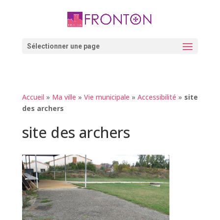
Skip
to
content
Ouvrir la barre d’outils
Sélectionner une page
Accueil
»
Ma ville
»
Vie municipale
»
Accessibilité
»
site
des archers
site des archers