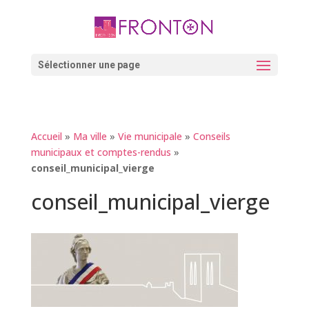
Skip
to
content
Ouvrir la barre d’outils
Sélectionner une page
Accueil
»
Ma ville
»
Vie municipale
»
Conseils
municipaux et comptes-rendus
»
conseil_municipal_vierge
conseil_municipal_vierge