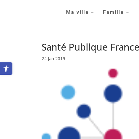
Skip
to
Ma ville
Famille
content
Santé Publique Franc
24 Jan 2019
Ouvrir la barre d’outils