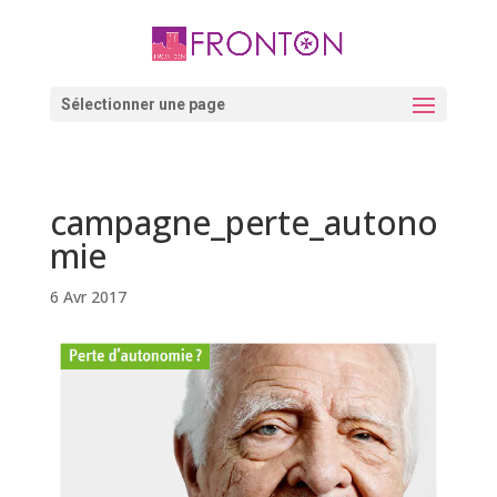
Skip
to
content
Ouvrir la barre d’outils
Sélectionner une page
campagne_perte_autono
mie
6 Avr 2017