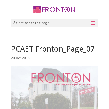
Skip
to
content
Ouvrir la barre d’outils
Sélectionner une page
PCAET Fronton_Page_07
24 Avr 2018