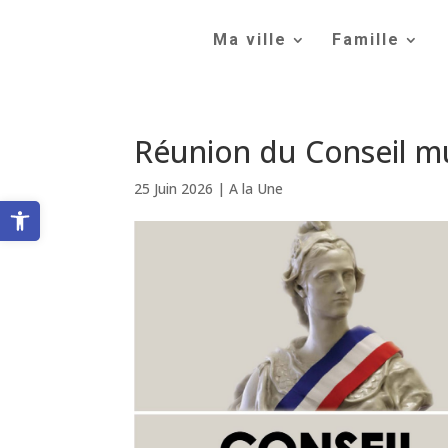
Skip
to
Ma ville
Famille
content
Réunion du Conseil mu
25 Juin 2026
|
A la Une
Ouvrir la barre d’outils