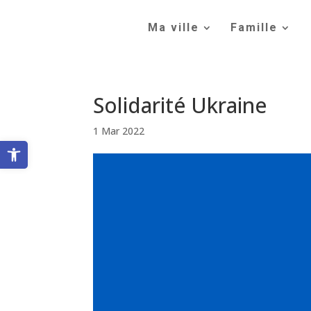
Skip
to
Ma ville
Famille
content
Solidarité Ukraine
1 Mar 2022
Ouvrir la barre d’outils