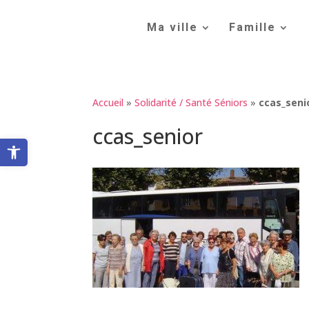
Skip
to
Ma ville
Famille
content
Accueil
»
Solidarité / Santé Séniors
»
ccas_seni
ccas_senior
Ouvrir la barre d’outils