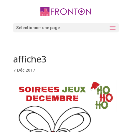
Skip
to
content
Ouvrir la barre d’outils
Sélectionner une page
affiche3
7 Déc 2017