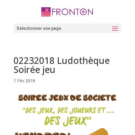
Skip
to
content
Ouvrir la barre d’outils
Sélectionner une page
02232018 Ludothèque
Soirée jeu
1 Fév 2018