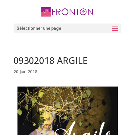
Skip
to
content
Ouvrir la barre d’outils
Sélectionner une page
09302018 ARGILE
20 Juin 2018