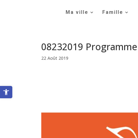
Skip
to
Ma ville
Famille
content
08232019 Programme
22 Août 2019
Ouvrir la barre d’outils