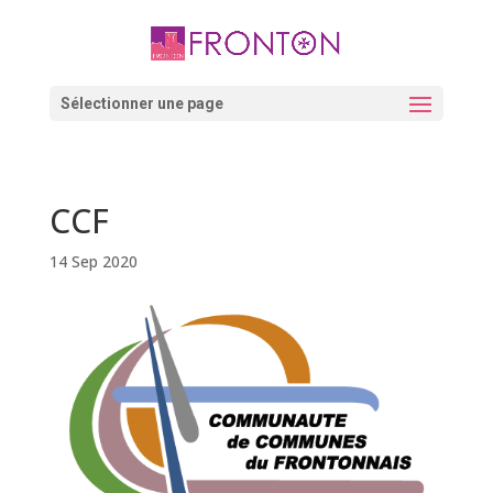
Skip
to
content
Ouvrir la barre d’outils
Sélectionner une page
CCF
14 Sep 2020